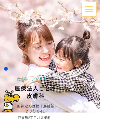
皮膚科・アレルギー科
医療法人ごとう
皮膚科
阪神なんば線千鳥橋駅
皮膚科
より徒歩4分
四貫島2丁目バス亭前
アレルギー科