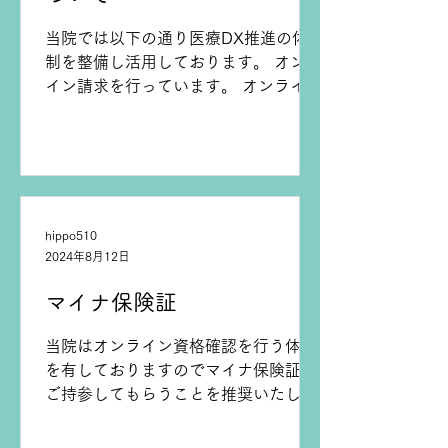
当院では以下の通り医療DX推進の体
制を整備し活用しております。 オンラ
イン請求を行っています。 オンライン
資格確認を行う体制を有しています。
電子資格確認をして取得した診療情報
を、診察室で閲覧又は活用できる体制
を有しています。...
hippo510
2024年8月12日
マイナ保険証
当院はオンライン資格確認を行う体制
を有しておりますのでマイナ保険証を
ご持参してもらうことを推奨いたしま
す。 そちらを活用して受診歴、薬剤情
報、特定健診情報その他必要な診療情