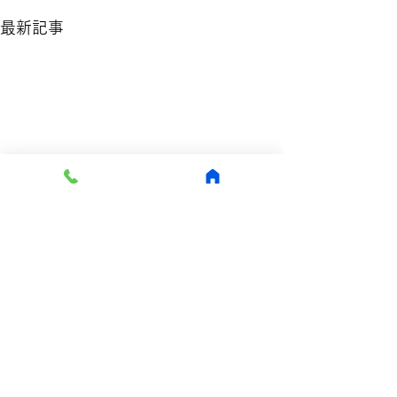
最新記事
医療DX推進体制整備加算
マイナ保険証
について
© 2024 医療法人ごとう皮膚科 . All Rights Reserved.
当院はオンライン